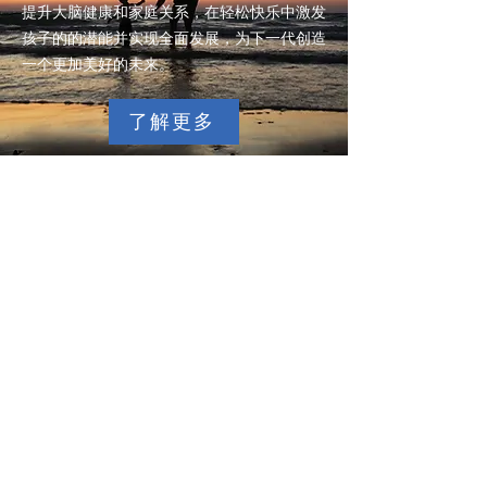
提升大脑健康和家庭关系，在轻松快乐中激发
孩子的的潜能并实现全面发展，为下一代创造
一个更加美好的未来。
了解更多
Southern California Address:
950 Roosevelt, 2nd Floor, Irvine, CA
92620​
Southern California Phone: (
626)476-
8297
Northern Califor
nia Address:
072 S. De Anza Blvd., Suite A201, San
Jose, CA 95129
Northern California phone: (
650)823-